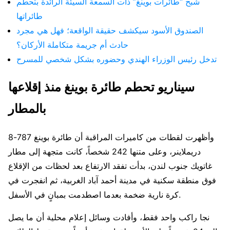
شبح “طائرات بوينغ” ذات السمعة السيئة الرائدة بتحطم
طائراتها
الصندوق الأسود سيكشف حقيقة الواقعة؛ فهل هي مجرد
حادث أم جريمة متكاملة الأركان؟
تدخل رئيس الوزراء الهندي وحضوره بشكل شخصي للمسرح
سيناريو تحطم طائرة بوينغ منذ إقلاعها
بالمطار
وأظهرت لقطات من كاميرات المراقبة أن طائرة بوينغ 787-8
دريملاينر، وعلى متنها 242 شخصاً، كانت متجهة إلى مطار
غاتويك جنوب لندن، بدأت تفقد الارتفاع بعد لحظات من الإقلاع
فوق منطقة سكنية في مدينة أحمد آباد الغربية، ثم انفجرت في
كرة نارية ضخمة بعدما اصطدمت بمبانٍ في الأسفل.
نجا راكب واحد فقط، وأفادت وسائل إعلام محلية أن ما يصل