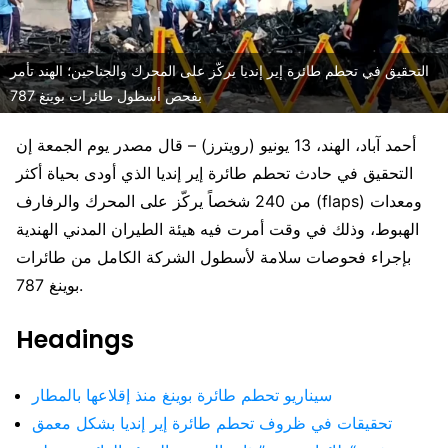
التحقيق في تحطم طائرة إير إنديا يركّز على المحرك والجناحين؛ الهند تأمر
بفحص أسطول طائرات بوينغ 787
أحمد آباد، الهند، 13 يونيو (رويترز) – قال مصدر يوم الجمعة إن
التحقيق في حادث تحطم طائرة إير إنديا الذي أودى بحياة أكثر
من 240 شخصاً يركّز على المحرك والرفارف (flaps) ومعدات
الهبوط، وذلك في وقت أمرت فيه هيئة الطيران المدني الهندية
بإجراء فحوصات سلامة لأسطول الشركة الكامل من طائرات
بوينغ 787.
Headings
سيناريو تحطم طائرة بوينغ منذ إقلاعها بالمطار
تحقيقات في ظروف تحطم طائرة إير إنديا بشكل معمق