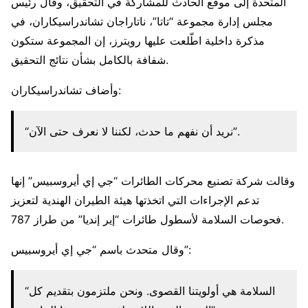
المتحدة إلى موقع الحادث للمشاركة في التحقيق، وقال رئيس
مجلس إدارة مجموعة “تاتا”، ناتاراجان تشاندراسيكاران، في
مذكرة داخلية اطّلعت عليها رويترز، إن المجموعة ستكون
شفافة بالكامل بشأن نتائج التحقيق.
وأضاف تشاندراسيكاران:
“نريد أن نفهم ما حدث، لكننا لا نعرف حتى الآن”.
وقالت شركة تصنيع محركات الطائرات “جي إي أيروسبيس” إنها
تدعم الإجراءات التي اتخذتها هيئة الطيران الهندية لتعزيز
فحوصات السلامة لأسطول طائرات “إير إنديا” من طراز 787.
وقال متحدث باسم “جي إي أيروسبيس”:
“السلامة هي أولويتنا القصوى. ونحن ملتزمون بتقديم كل