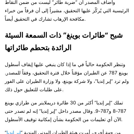
وأضاف المصدر أن “ضربة طائر” ليست من ضمن النقاط
الرئيسية التي يُركّز عليها التحقيق، مشيراً إلى أن فرقاً من خبراء
مكافحة الإرهاب تشارك في التحقيق أيضاً.
شبح “طائرات بوينغ” ذات السمعة السيئة
الرائدة بتحطم طائراتها
وتنظر الحكومة حالياً في ما إذا كان ينبغي عليها إيقاف أسطول
بوينغ 787 عن الطيران مؤقتاً خلال فترة التحقيق، وفقاً للمصدر.
ولم ترد “إير إنديا”، ولا شركة بوينغ، ولا وزارة الطيران على الفور
على طلبات للتعليق حول ذلك.
تملك “إير إنديا” أكثر من 30 طائرة دريملاينر من طرازي بوينغ
787-8 و787-9. وقال مصدر داخل “إير إنديا” إنه لم تصدر حتى
الآن أي تعليمات من الحكومة بشأن إمكانية توقيف الأسطول.
من جهة أخرى، أمرت هيئة الطيران المدني الهندية “
إير إنديا
”