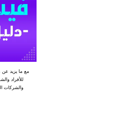
للأفراد والش
والشركات ال