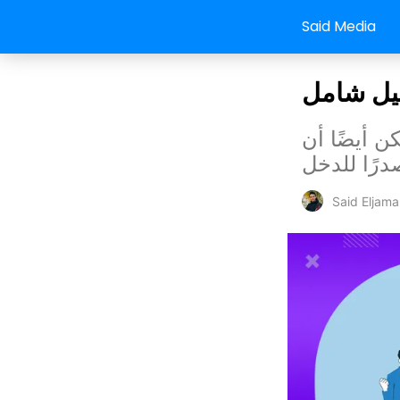
Said Media
ليل شامل
 أيضًا أن
رًا للدخل
Said Eljamal