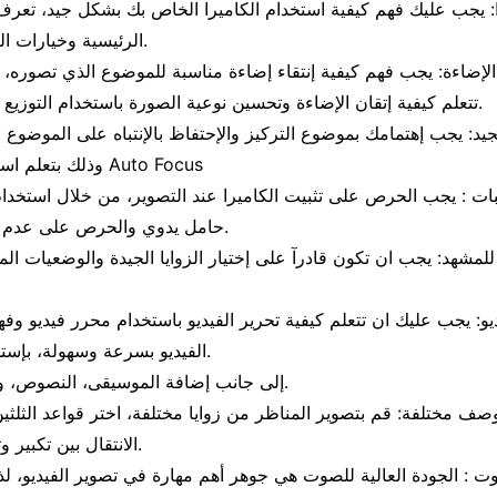
ا: يجب عليك فهم كيفية استخدام الكاميرا الخاص بك بشكل جيد، تعرف
الرئيسية وخيارات الضبط بالكاميرا.
الإضاءة: يجب فهم كيفية إنتقاء إضاءة مناسبة للموضوع الذي تصوره،
تتعلم كيفية إتقان الإضاءة وتحسين نوعية الصورة باستخدام التوزيع الصحيح للضوء.
لجيد: يجب إهتمامك بموضوع التركيز والإحتفاظ بالإنتباه على الموضوع ا
وذلك بتعلم استخدام الخاصية Auto Focus
بات : يجب الحرص على تثبيت الكاميرا عند التصوير، من خلال استخدام حامل كام
حامل يدوي والحرص على عدم حركة الكاميرا.
 للمشهد: يجب ان تكون قادرآ على إختيار الزوايا الجيدة والوضعيات ال
ديو: يجب عليك ان تتعلم كيفية تحرير الفيديو باستخدام محرر فيديو وفه
الفيديو بسرعة وسهولة، بإستخدام المؤثرات.
إلى جانب إضافة الموسيقى، النصوص، وأدوات الإنتقال.
وصف مختلفة: قم بتصوير المناظر من زوايا مختلفة، اختر قواعد الثلثين
الانتقال بين تكبير وتصغير الكاميرا.
ت : الجودة العالية للصوت هي جوهر أهم مهارة في تصوير الفيديو، ل