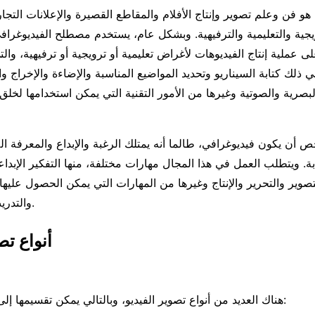
هو فن وعلم تصوير وإنتاج الأفلام والمقاطع القصيرة والإعلانات التجار
رويجية والتعليمية والترفيهية. وبشكل عام، يستخدم مصطلح الفيديوغر
 عملية إنتاج الفيديوهات لأغراض تعليمية أو ترويجية أو ترفيهية، وا
ي ذلك كتابة السيناريو وتحديد المواضيع المناسبة والإضاءة والإخراج وا
البصرية والصوتية وغيرها من الأمور التقنية التي يمكن استخدامها لخل
أن يكون فيديوغرافي، طالما أنه يمتلك الرغبة والإبداع والمعرفة اللا
ة. ويتطلب العمل في هذا المجال مهارات مختلفة، منها التفكير الإبداعي
تصوير والتحرير والإنتاج وغيرها من المهارات التي يمكن الحصول عليها
والتدريب والعمل المثابر.
أنواع تص
هناك العديد من أنواع تصوير الفيديو، وبالتالي يمكن تقسيمها إلى عدة فئات، منها: