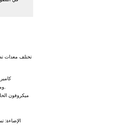
تختلف معدات تصو
كاميرا
ومستشعرات الصور الكبيرة والمشهد المتغير والتحكم في الإضاءة والمساحة التخزينية.
ميكروفون الحام
الإضاءة: ت