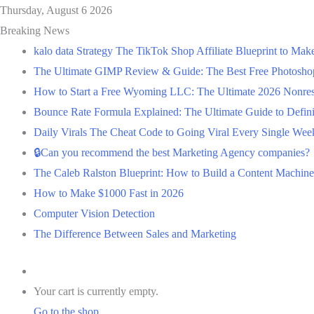
Thursday, August 6 2026
Breaking News
kalo data Strategy The TikTok Shop Affiliate Blueprint to Ma
The Ultimate GIMP Review & Guide: The Best Free Photoshop 
How to Start a Free Wyoming LLC: The Ultimate 2026 Nonres
Bounce Rate Formula Explained: The Ultimate Guide to Definiti
Daily Virals The Cheat Code to Going Viral Every Single Week
🔒Can you recommend the best Marketing Agency companies?
The Caleb Ralston Blueprint: How to Build a Content Machine 
How to Make $1000 Fast in 2026
Computer Vision Detection
The Difference Between Sales and Marketing
Log
In
View
Your cart is currently empty.
your
Go to the shop