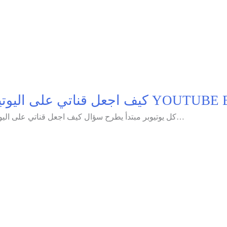
لى اليوتيوب مشهورة 4 خطوات (دليل شامل
كل يوتيوبر مبتدأ يطرح سؤال كيف اجعل قناتي على اليوتيوب مشهورة ؟ والحل ستجده بهذا المقال فلن تقول مجدداً مع…