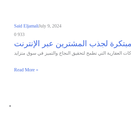
Said Eljamali
July 9, 2024
0
933
Read More »