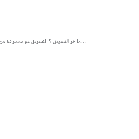
ما هو التسويق ؟ التسويق هو مجموعة من الأنشطة المتعلقة بالتخطيط والتنفيذ والترويج والتوزيع والتسعير للمنتجات أو الخدمات لتلبية احتياجات ورغبات العملاء وتحقيق أهداف…