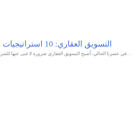
التسويق العقاري: 10 استراتيجيات مبتكرة لجذب المشترين عبر الإنترنت
في عصرنا الحالي، أصبح التسويق العقاري ضرورة لا غنى عنها للشركات العقارية التي تطمح لتحقيق النجاح والتميز في سوق متزايد…