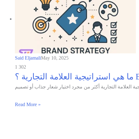
Said Eljamali
May 10, 2025
1
302
ية ؟
Read More »