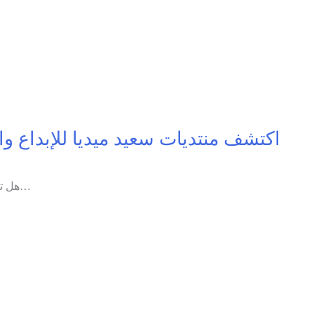
اكتشف منتديات سعيد ميديا للإبداع وا
هل تبحث عن مكان يجمع بين حلول المشاكل التقنية، استراتيجيات التسويق الإلكتروني، وفنون صناعة المحتوى؟ يسعدنا أن نقدم لك منتدانا…