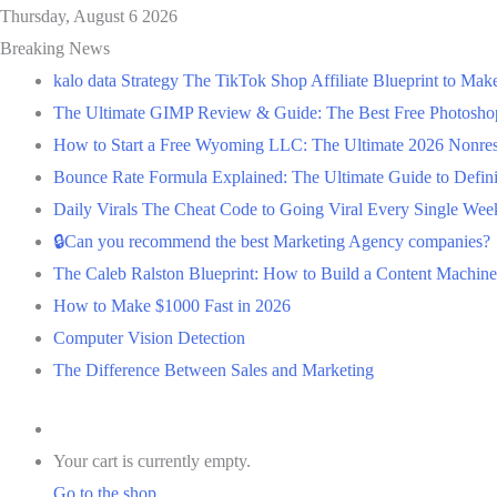
Thursday, August 6 2026
Breaking News
kalo data Strategy The TikTok Shop Affiliate Blueprint to Ma
The Ultimate GIMP Review & Guide: The Best Free Photoshop 
How to Start a Free Wyoming LLC: The Ultimate 2026 Nonres
Bounce Rate Formula Explained: The Ultimate Guide to Definiti
Daily Virals The Cheat Code to Going Viral Every Single Week
🔒Can you recommend the best Marketing Agency companies?
The Caleb Ralston Blueprint: How to Build a Content Machine 
How to Make $1000 Fast in 2026
Computer Vision Detection
The Difference Between Sales and Marketing
Log
In
View
Your cart is currently empty.
your
Go to the shop