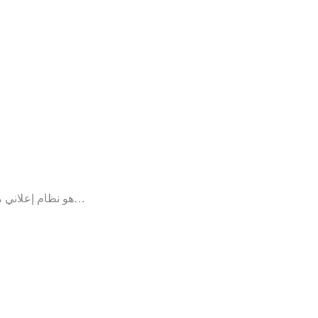
فيسبوك أدس (Facebook Ads) هو نظام إعلاني متكامل يقدمه موقع فيسبوك والذي يمكن الشركات والمعلنين من إنشاء إعلانات وعرضها للمستخدمين…