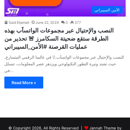
الأمن السيبراني
Said Eljamali
June 22, 2024
0
377
النصب والإحتيال عبر مجموعات الواتسآب بهذه
الطرقة ستقع ضحيتة السكامرز 🚨 تحذير من
عمليات القرصنة #الأمن_السيبراني
النصب والإحتيال عبر مجموعات الواتسآب \\ في عالمنا الرقمي المتسارع،
حيث تشتد وتيرة التطور التكنولوجي ويزدهر عصر المعلومات، تتسلل
في…
Read More »
© Copyright 2026, All Rights Reserved |
Jannah Theme by