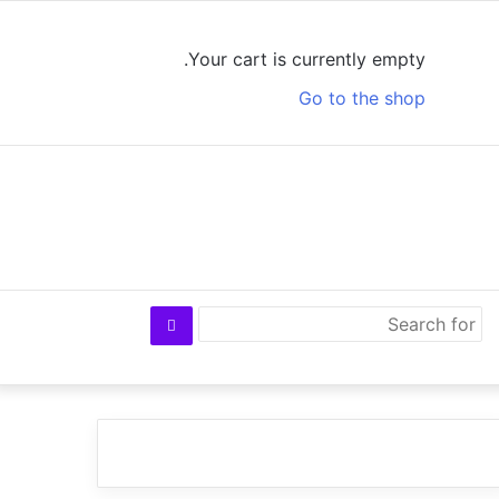
Log
View
Random
Sidebar
In
your
Article
Your cart is currently empty.
shopping
Go to the shop
cart
Search
for