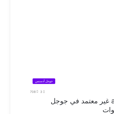
جوجل أدسنس
708
3
كيفية حل مشكلة ملف ads.txt غير معتمد في جوجل