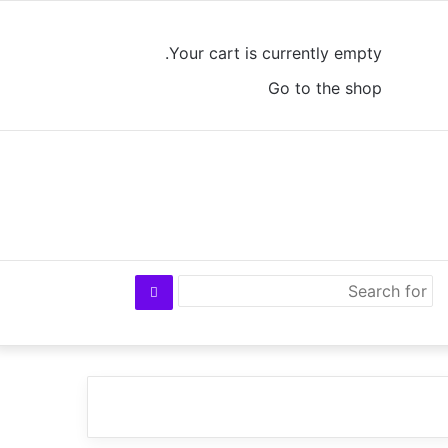
Log
View
Random
Sidebar
In
your
Article
Your cart is currently empty.
shopping
Go to the shop
cart
Search
for