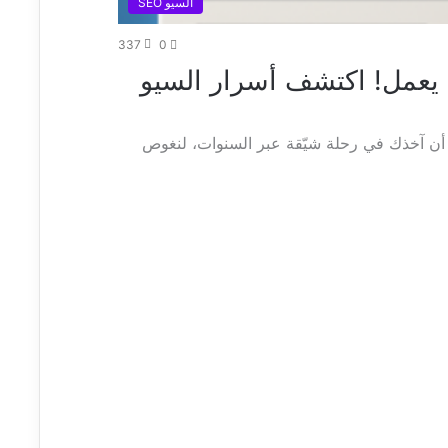
السيو SEO
337
0
د يعمل! اكتشف أسرار السيو
ود أن آخذك في رحلة شيّقة عبر السنوات، لنغوص