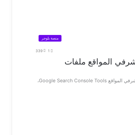
منصة بلوجر
339
1
شرفي المواقع ملفات
سأشرح لكم طريقة إضافة خرائط مدونة بلوجر لمشرفي المواقع Google Search Console Tools،