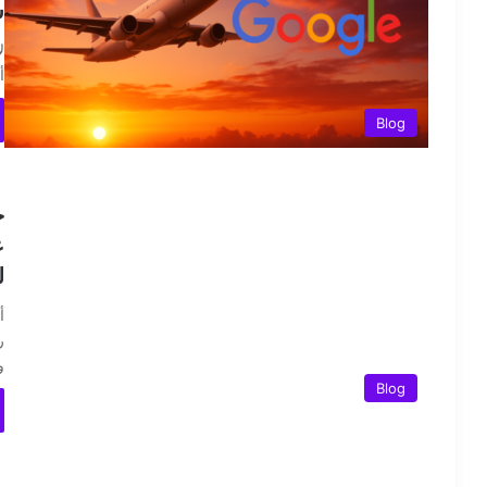
س
ل
أ
Blog
ع
ل
ر
و
Blog