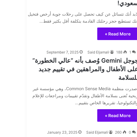
عودي!
ابد أنك تتسائل عن كيف تحصل على رحلات جوية أرخص فتخيل
نك تستطيع حجز رحلتك القادمة بتكلفة أقل بكثير فقط…
Read More »
September 7, 2025
Said Eljamali
188
1
جوجل Gemini وُصف بأنه “عالي الخطورة”
لى الأطفال والمراهقين في تقييم جديد
لسلامة
أصدرت منظمة Common Sense Media، وهي مؤسسة غير
بحية تُعنى بسلامة الأطفال وتقدّم تقييمات ومراجعات للإعلام
التكنولوجيا، تقريرها الخاص بتقييم…
Read More »
January 23, 2025
Said Eljamali
260
0