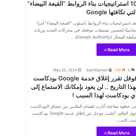
10 استراتيجيات بناء الروابط “القبعة البيضاء”
لتي تكافئها Google
ُعد استراتيجيات بناء الروابط بأسلوب “القبعة البيضاء” أمرًا
ساسيًا لتحسين تصنيفات موقعك في محركات البحث وزيادة
طة المجال (Domain Authority)…
Read More »
May 20, 2024
Said Eljamali
799
0
قوقل تقرر إغلاق خدمة Google بودكاست
هذا التاريخ .. لن يعود بإمكانك الاستماع إلى
ي بودكاست لهذا السبب !
ي خطوة مفاجئة أثارت اهتمام الملايين من عشاق البودكاست
حول العالم، أعلنت جوجل عن إغلاق خدمة Google بودكاست
يث كانت…
Read More »