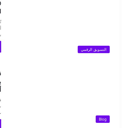
ا
ت
أ
سل
التسويق الرقمي
ب
أ
ف
ح
Blog