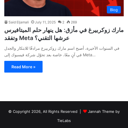
Blog
Said Eljamali
July 11, 2025
2
269
مارك زوكربيرغ في مأزق: هل ينهار حلم الميتافيرس
وتفقد Meta عرشها التقني؟
في السنوات الأخيرة، أصبح اسم مارك زوكربيرغ مرادفًا للابتكار والجدل
في آنٍ معًا، خاصة بعد تحوّل شركة فيسبوك إلى Meta…
Read More »
© Copyright 2026, All Rights Reserved |
Jannah Theme by
TieLabs