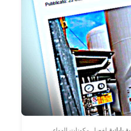
ة يابانية
لفصل مكونات الهواء،