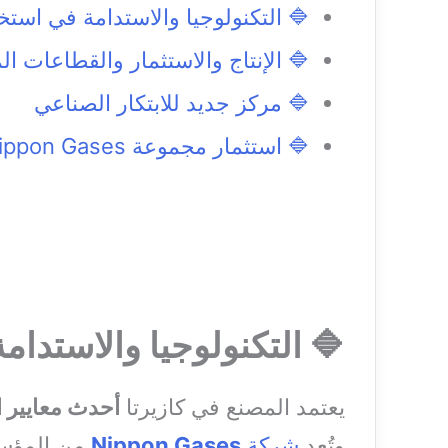
🔷 التكنولوجيا والاستدامة في استخ
🔷 الإنتاج والاستثمار والقطاعات ا
🔷 مركز جديد للابتكار الصناعي
🔷 استثمار مجموعة Nippon Gases وحضورها في إيطاليا
🔷 التكنولوجيا والاستدام
يعتمد المصنع في كازيرتا
أحدث معايير ا
وتُعد
شركة
Nippon Gases
من المؤسس