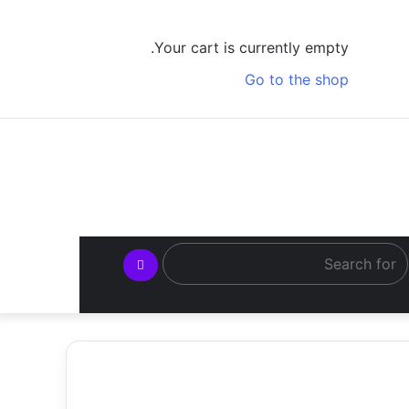
Log
View
Random
Sidebar
In
your
Article
Your cart is currently empty.
shopping
Go to the shop
cart
Search
for