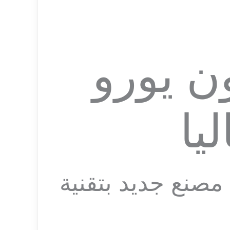
مة 50 مليون يورو
يا
مصنع جديد بتقنية