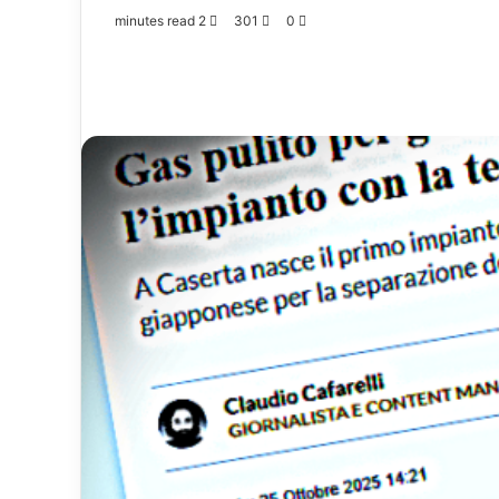
2 minutes read
301
0