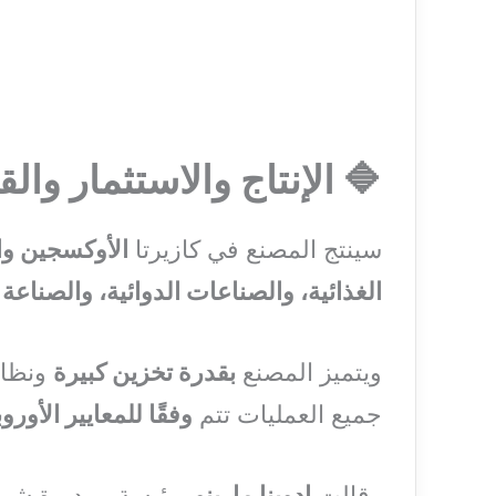
🔷 الإنتاج والاستثمار وا
سينتج المصنع في كازيرتا
الأوكسجين وا
الغذائية، والصناعات الدوائية، والصناعة 
ويتميز المصنع
بقدرة تخزين كبيرة
ونظا
جميع العمليات تتم
وفقًا للمعايير الأوروب
وقالت
إدوينا مارينو
، رئيسة ومديرة شركة Nippon Gases في إي