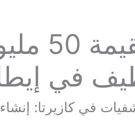
استثمار بقي
ظيف في إيطال
يات في كازيرتا: إنشاء 