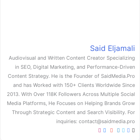
Said Eljamali
Audiovisual and Written Content Creator Specializing
in SEO, Digital Marketing, and Performance-Driven
Content Strategy. He is the Founder of SaidMedia.Pro
and has Worked with 150+ Clients Worldwide Since
2013. With Over 118K Followers Across Multiple Social
Media Platforms, He Focuses on Helping Brands Grow
Through Strategic Content and Search Visibility. For
inquiries: contact@saidmedia.pro
SoundCloud
Medium
Instagram
TikTok
GitHub
Behance
Pinterest
YouTube
LinkedIn
Flickr
Facebook
Website
X