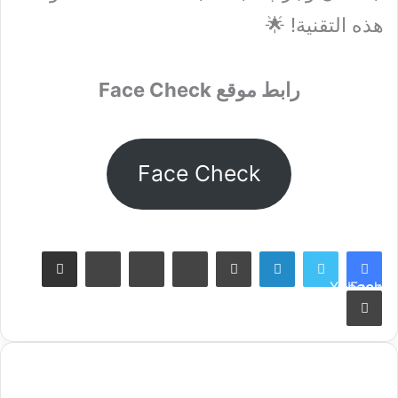
هذه التقنية! 🌟
رابط موقع Face Check
Face Check
Share via Email
VKontakte
Reddit
Pinterest
Tumblr
LinkedIn
X
Facebook
Print