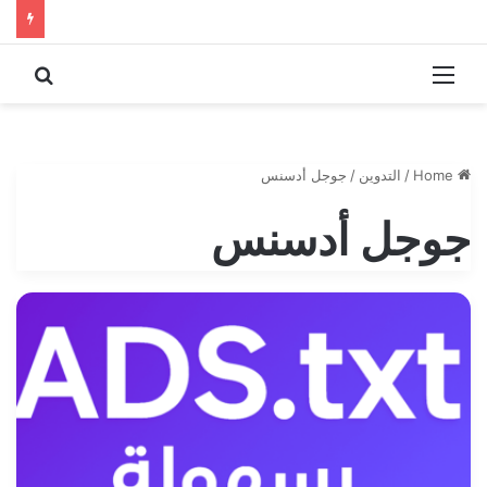
 for
Menu
Home
/
التدوين
/
جوجل أدسنس
جوجل أدسنس