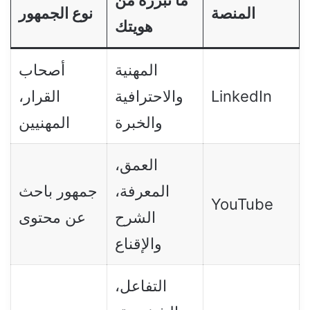
ما تبرزه من
المنصة
نوع الجمهور
هويتك
المهنية
أصحاب
LinkedIn
والاحترافية
القرار،
والخبرة
المهنيين
العمق،
المعرفة،
جمهور باحث
YouTube
الشرح
عن محتوى
والإقناع
التفاعل،