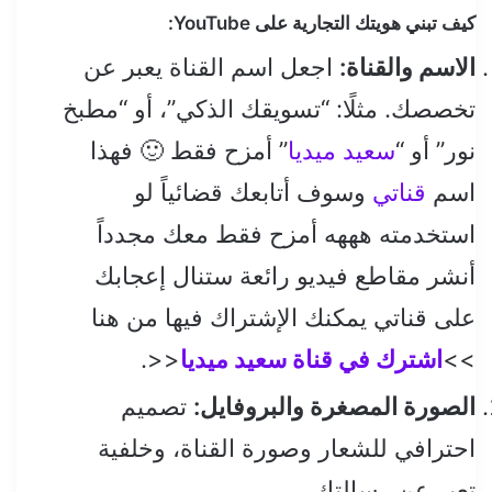
كيف تبني هويتك التجارية على YouTube:
الاسم والقناة:
اجعل اسم القناة يعبر عن
تخصصك. مثلًا: “تسويقك الذكي”، أو “مطبخ
نور” أو “
سعيد ميديا
” أمزح فقط 🙂 فهذا
اسم
قناتي
وسوف أتابعك قضائياً لو
استخدمته هههه أمزح فقط معك مجدداً
أنشر مقاطع فيديو رائعة ستنال إعجابك
على قناتي يمكنك الإشتراك فيها من هنا
>>
اشترك في قناة سعيد ميديا
<<.
الصورة المصغرة والبروفايل:
تصميم
احترافي للشعار وصورة القناة، وخلفية
تعبر عن رسالتك.