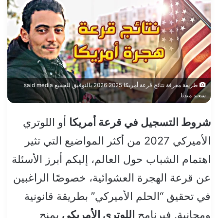
طريقة معرفة نتائج قرعة أمريكا 2025 2026 بالتوفيق للجميع said media
سعيد ميديا
شروط التسجيل في قرعة أمريكا
أو اللوتري
الأميركي 2027 من أكثر المواضيع التي تثير
اهتمام الشباب حول العالم، إليكم أبرز الأسئلة
عن قرعة الهجرة العشوائية، خصوصًا الراغبين
في تحقيق “الحلم الأميركي” بطريقة قانونية
ومجانية. فبرنامج
اللوتري الأمريكي
يمنح