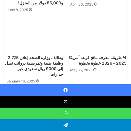
و85,000 دولار من المنزل!
April 30, 2025
June 8, 2025
🛂 طريقة معرفة نتائج قرعة أمريكا
وظائف وزارة الصحة إعلان 2,725
2025 – 2026 خطوة بخطوة
وظيفة طبية وتمريضية برواتب تصل
إلى 9000 ريال سعودي عبر
May 27, 2025
جدارات
January 16, 2025
One Comment
Faceboo
s
wc7777game
WhatsAp
a
February 20, 2026 at 7:31 pm
y
Telegra