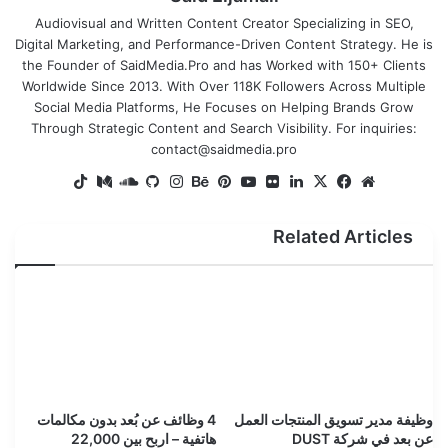
Audiovisual and Written Content Creator Specializing in SEO,
Digital Marketing, and Performance-Driven Content Strategy. He is
the Founder of SaidMedia.Pro and has Worked with 150+ Clients
Worldwide Since 2013. With Over 118K Followers Across Multiple
Social Media Platforms, He Focuses on Helping Brands Grow
Through Strategic Content and Search Visibility. For inquiries:
contact@saidmedia.pro
TikTok
SoundCloud
Medium
GitHub
Instagram
Behance
Pinterest
YouTube
Flickr
LinkedIn
Facebook
X
Website
Related Articles
وظيفة مدير تسويق المنتجات العمل
4 وظائف عن بُعد بدون مكالمات
عن بعد في شركة DUST
هاتفية – اربح بين 22,000