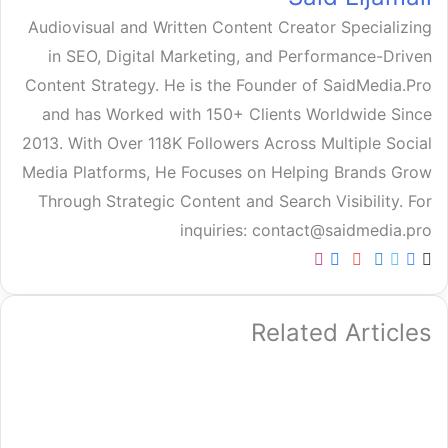
Audiovisual and Written Content Creator Specializing
in SEO, Digital Marketing, and Performance-Driven
Content Strategy. He is the Founder of SaidMedia.Pro
and has Worked with 150+ Clients Worldwide Since
2013. With Over 118K Followers Across Multiple Social
Media Platforms, He Focuses on Helping Brands Grow
Through Strategic Content and Search Visibility. For
inquiries: contact@saidmedia.pro
SoundCloud
Medium
Instagram
TikTok
GitHub
Behance
Pinterest
YouTube
LinkedIn
Flickr
Facebook
Website
X
Related Articles