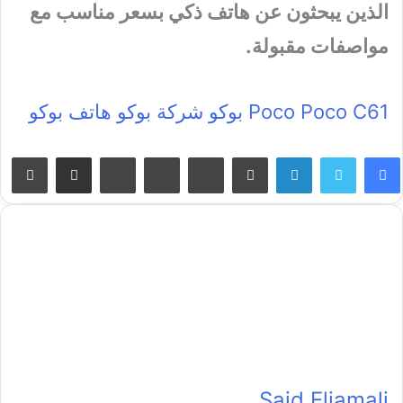
الذين يبحثون عن هاتف ذكي بسعر مناسب مع
مواصفات مقبولة.
Poco C61
Poco
بوكو
شركة بوكو
هاتف بوكو
nt
Share
VKontakte
Reddit
Pinterest
Tumblr
LinkedIn
via
Email
Said Eljamali