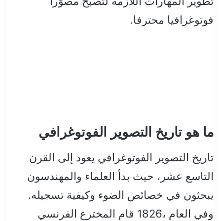
تطوير المهارات اللازمة لتصبح مصوًرا
فوتوغرافيا محترفا.
ما هو تاريخ التصوير الفوتوغرافي
تاريخ التصوير الفوتوغرافي يعود إلى القرن
التاسع عشر، حيث بدأ العلماء والمهندسون
يبحثون في خصائص الضوء وكيفية تسجيله.
وفي العام ،1826 قام المخترع الفرنسي