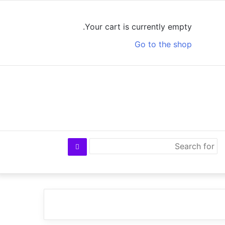
Log
View
Random
Sidebar
In
your
Article
Your cart is currently empty.
shopping
Go to the shop
cart
Search
for