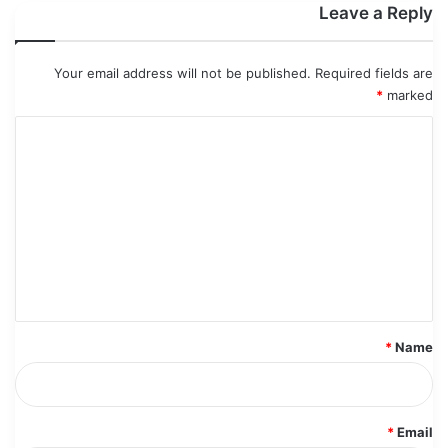
Leave a Reply
Your email address will not be published.
Required fields are
*
marked
C
o
m
m
e
n
t
*
*
Name
*
Email