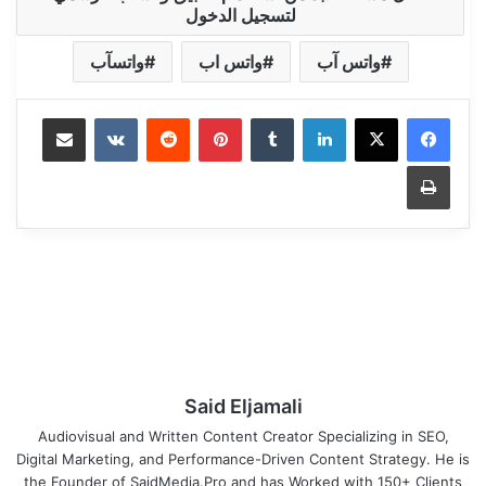
لتسجيل الدخول
واتس آب
واتس اب
واتسآب
Share via Email
VKontakte
Reddit
Pinterest
Tumblr
LinkedIn
Print
Said Eljamali
Audiovisual and Written Content Creator Specializing in SEO,
Digital Marketing, and Performance-Driven Content Strategy. He is
the Founder of SaidMedia.Pro and has Worked with 150+ Clients