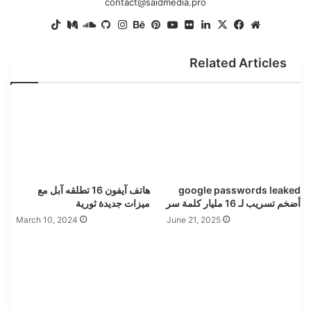
contact@saidmedia.pro
TikTok
SoundCloud
Medium
GitHub
Instagram
Behance
Pinterest
YouTube
Flickr
LinkedIn
Facebook
X
Website
Related Articles
google passwords leaked
هاتف آيفون 16 تطلقه آبل مع
أضخم تسريب لـ 16 مليار كلمة سر
ميزات جديدة ثورية
March 10, 2024
June 21, 2025