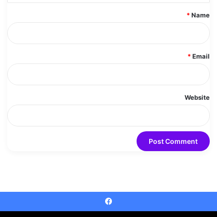
*
*
Name
*
Email
Website
Faceboo