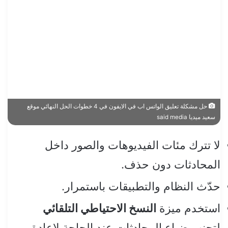
حل مشكلة تعليق الواتس اب في الايفون في 4 خطوات الحل النهائي موقع
سعيد ميديا said media
لا تترك مئات الفيديوهات والصور داخل
المحادثات دون حذف.
حدّث النظام والتطبيقات باستمرار.
استخدم ميزة
النسخ الاحتياطي التلقائي
لتجنب ضياع المحادثات عند الحاجة لإعادة