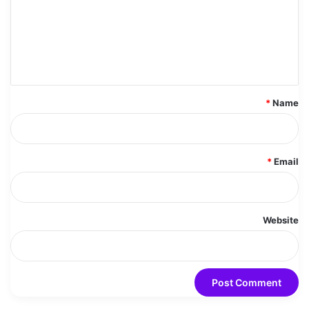
m
e
n
t
*
*
Name
*
Email
Website